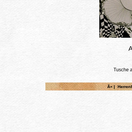
A
Tusche a
Â« |
Herren